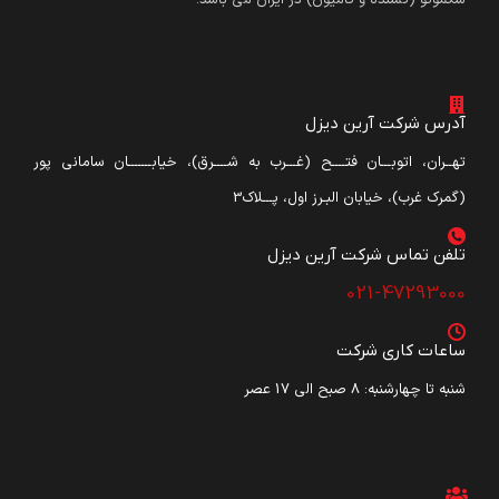
آدرس شرکت آرین دیزل
تهــران، اتوبـــان فتــــح (غـــرب به شــــرق)، خیابـــــــان سامانی پور
(گمرک غرب)، خیابان البـرز اول، پـــلاک3
تلفن تماس شرکت آرین دیزل​
021-47293000
ساعات کاری شرکت
شنبه تا چهارشنبه: ۸ صبح الی 17 عصر