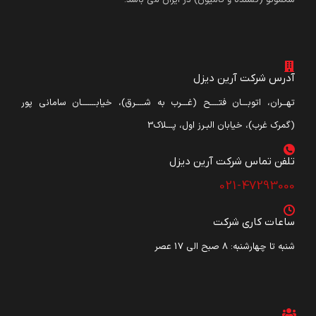
آدرس شرکت آرین دیزل
تهــران، اتوبـــان فتــــح (غـــرب به شــــرق)، خیابـــــــان سامانی پور
(گمرک غرب)، خیابان البـرز اول، پـــلاک3
تلفن تماس شرکت آرین دیزل​
021-47293000
ساعات کاری شرکت
شنبه تا چهارشنبه: ۸ صبح الی 17 عصر