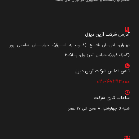
آدرس شرکت آرین دیزل
تهــران، اتوبـــان فتــــح (غـــرب به شــــرق)، خیابـــــــان سامانی پور
(گمرک غرب)، خیابان البـرز اول، پـــلاک3
تلفن تماس شرکت آرین دیزل​
021-47293000
ساعات کاری شرکت
شنبه تا چهارشنبه: ۸ صبح الی 17 عصر