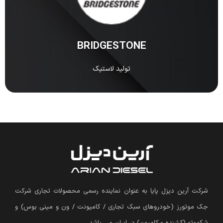
BRIDGESTONE جزو یکی از معروف‌ترین و بهترین شرکت‌های
ژاپنی است که در تولید لاستیک و تایر تخصص دارد.
مشاهده
BRIDGESTONE
تولید لاستیک
شرکت آرین دیزل پایا به عنوان نماینده رسمی محصولات تجاری شرکت
جک موتورز (
خودروهای سبک تجاری / کامیونت / ون و مینی بوس
)
و
شکموتو (کشنده و کامیون) در ایران می باشد.