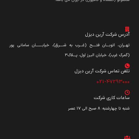
آدرس شرکت آرین دیزل
تهــران، اتوبـــان فتــــح (غـــرب به شــــرق)، خیابـــــــان سامانی پور
(گمرک غرب)، خیابان البـرز اول، پـــلاک3
تلفن تماس شرکت آرین دیزل​
021-47293000
ساعات کاری شرکت
شنبه تا چهارشنبه: ۸ صبح الی 17 عصر