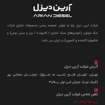
شرکت آرین دیزل پایا به عنوان نماینده رسمی محصولات تجاری شرکت
جک موتورز (
خودروهای سبک تجاری / کامیونت / ون و مینی بوس
)
و
شکموتو (کشنده و کامیون) در ایران می باشد.
آدرس شرکت آرین دیزل
تهــران، اتوبـــان فتــــح (غـــرب به شــــرق)، خیابـــــــان سامانی پور
(گمرک غرب)، خیابان البـرز اول، پـــلاک3
تلفن تماس شرکت آرین دیزل​
021-47293000