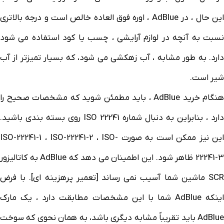
این حال ، در AdBlue ، اوره فوق العاده خالص است و درجه بالاتری
نسبت به آنچه در لوازم آرایشی ، چسب یا کود استفاده می شود
دارد. به طور مشابه ، آب زهکشی می شود، که بسیار تمیزتر از آب
شیر است.
هنگام خرید AdBlue ، باید مطمئن شوید که مشخصات صحیح را
دارد ، بنابراین به دنبال شماره ISO 22241 روی بسته بندی باشید.
این نیز ممکن است به صورت ISO-22241-1 ، ISO-22241-2 ، ISO-
22241-3 ظاهر شود. این اطمینان می دهد که AdBlue به کاتالیزور
SCR ماشین شما آسیب نمی رساند [تعمیر پرهزینه ای]. با فرض
اینکه AdBlue شما با این مشخصات مطابقت دارد ، یک مارک
AdBlue باید تقریباً مشابه دیگری باشد، به همان نحوی که سوخت