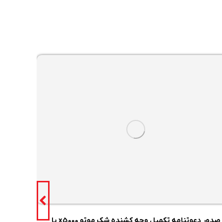
صدور دعوتنامه تکمیل وجه کشنده شک موتو x5000 با
هم‌