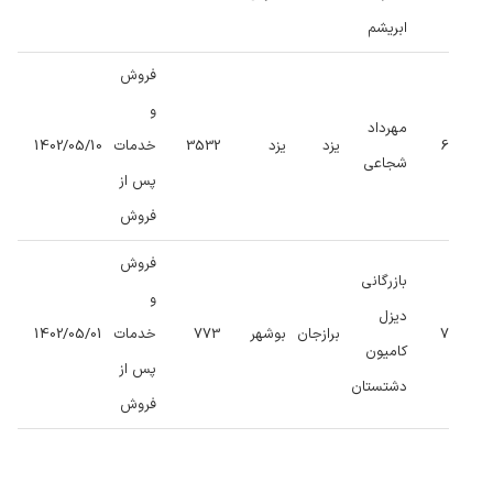
ابریشم
فروش
و
مهرداد
6
یزد
یزد
3532
خدمات
1402/05/10
شجاعی
پس از
فروش
فروش
بازرگانی
و
دیزل
7
برازجان
بوشهر
773
خدمات
1402/05/01
کامیون
پس از
دشتستان
فروش