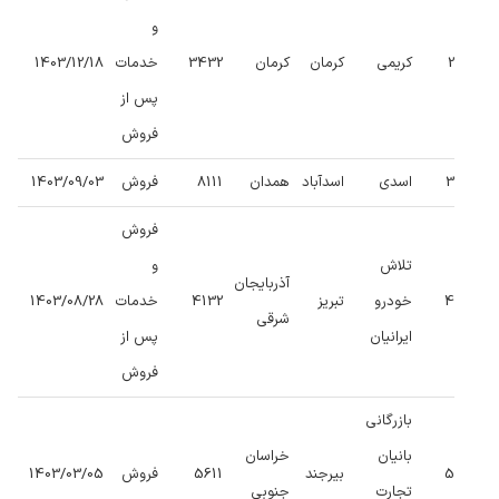
و
2
کریمی
کرمان
کرمان
3432
خدمات
1403/12/18
پس از
فروش
3
اسدی
اسدآباد
همدان
8111
فروش
1403/09/03
فروش
تلاش
و
آذربایجان
4
خودرو
تبریز
4132
خدمات
1403/08/28
شرقی
ایرانیان
پس از
فروش
بازرگانی
بانیان
خراسان
5
بیرجند
5611
فروش
1403/03/05
تجارت
جنوبی