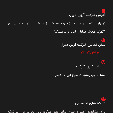
آدرس شرکت آرین دیزل
تهــران، اتوبـــان فتــــح (غـــرب به شــــرق)، خیابـــــــان سامانی پور
(گمرک غرب)، خیابان البـرز اول، پـــلاک3
تلفن تماس شرکت آرین دیزل​
021-47293000
ساعات کاری شرکت
شنبه تا چهارشنبه: ۸ صبح الی 17 عصر
شبکه های اجتماعی
برای مشاهده اخبار و اطلاع رسانی های شرکت آرین دیزل، ما را در شبکه