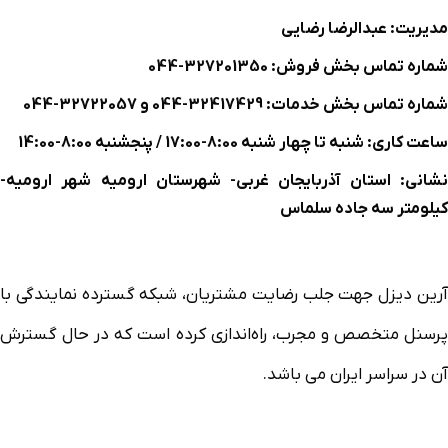
مدیریت: عبدالرضا رضایی
شماره تماس بخش فروش: 327201350-044
شماره تماس بخش خدمات: 32417429-044 و 32722057-044
ساعت کاری: شنبه تا چهار شنبه 8:00-17:00 / پنجشنبه 8:00-14:00
نشانی: استان آذربایجان غربی- شهرستان ارومیه شهر ارومیه-
کیلومتر سه جاده سلماس
آرین دیزل جهت جلب رضایت مشتریان، شبکه گسترده نمایندگی با
پرسنل متخصص و مجرب، راه‌اندازی کرده است که در حال گسترش
آن در سراسر ایران می باشد.