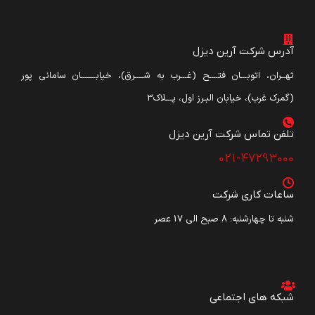
آدرس شرکت آرین دیزل
تهــران، اتوبـــان فتــــح (غـــرب به شــــرق)، خیابـــــــان سامانی پور
(گمرک غرب)، خیابان البـرز اول، پـــلاک3
تلفن تماس شرکت آرین دیزل​
021-47293000
ساعات کاری شرکت
شنبه تا چهارشنبه: ۸ صبح الی 17 عصر
شبکه های اجتماعی