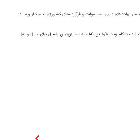
ت. طول بارخور نزدیک به ۵/۵ متر این کامیونت را به انتخاب اول برای حمل نهاده‌های دامی، محصولات و فرآورده‌های کشاورزی، خشکبار و مواد
ترکیب این ویژگی‌ها با موتور قدرتمند ۴/۵ لیتری و گیربکس اختصاصی که بهینه‌ترین خروجی را تولید می‌کند و همچنین کابین با فضای استراحت کافی، باعث شده تا کامیونت ۸/۸ تن JAC به مطمئن‌ترین راه‌حل برای حمل و نقل