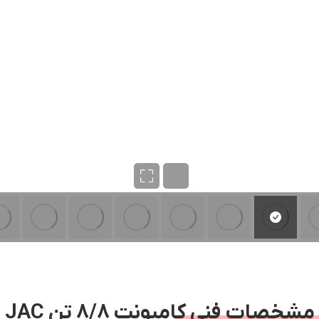
مشخصات فنی کامیونت 8/8 تن JAC