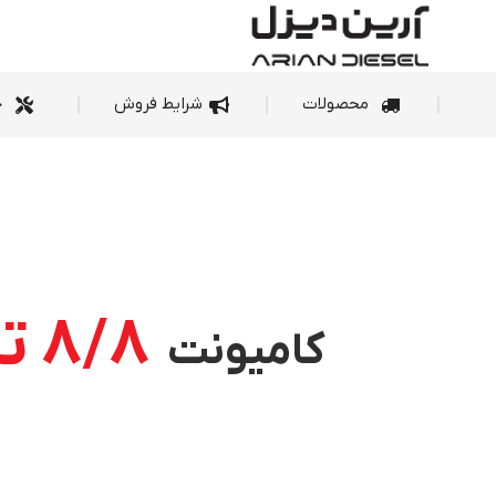
محصولات
شرای
محصولات
شرایط فروش
خ
8/8 تن
کامیونت