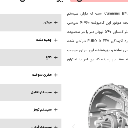
مجهز به موتور دیزلی ۴ سیلندر خطی Cummins B4.5EV160 است که دارای سیستم
سوخت‌رسانی ریل مشترک (Common Rail) و سیستم SCR می‌باشد. حجم موتور این کامیونت ۴,۴۶۰ سی‌سی
موتور
است و توانایی تولید ۱۶۰ اسب بخار قدرت در ۲۳۰۰ دور در دقیقه و حداکثر گشتاور ۵۴۰ نیوتن‌متر را در محدوده
جعبه دنده
موتور Cummins B4.5EV160 با استاندارد آلایندگی EURO 5 EEV طراحی شده
احی ساده و بهینه‌شده این موتور موجب
کلاچ
کاهش مصرف سوخت تا ۸ درصد شده است. فشار تزریق سوخت نیز به ۱۸۰۰ بار رسیده که این امر به احتراق
مخزن سوخت
سیستم تعلیق
سیستم ترمز
سیستم فرمان