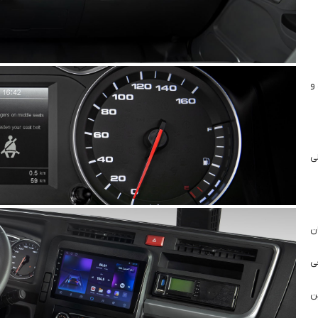
و
لی
ن
 نمایش لمسی 10 اینچی
ن