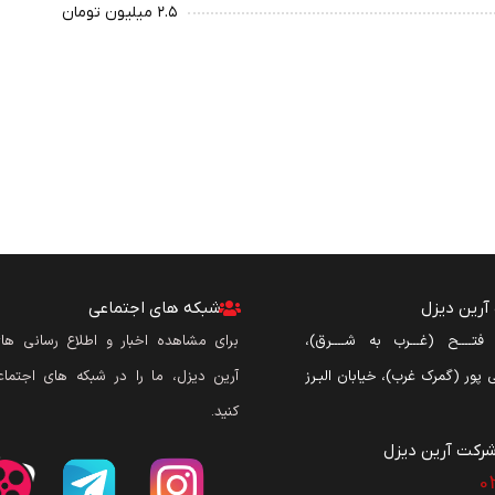
۲.۵ میلیون تومان
رین دیزل
شبکه های اجتماعی
ن فتــــح (غـــرب به شــــرق)،
برای مشاهده اخبار و اطلاع رسانی ه
نی پور (گمرک غرب)، خیابان البـرز
آرین دیزل، ما را در شبکه های اجتماع
کنید.
رکت آرین دیزل​
0