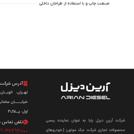
صنعت چاپ و با استفاده از طراحان داخلی
آدرس شرکت آ
تهــران، اتوبـــا
خیابـــــــان ساما
اول، پـــلاک3
شرکت آرین دیزل پایا به عنوان نماینده رسمی
تلفن تماس ش
محصولات تجاری شرکت جک موتورز (
خودروهای
21-47293000