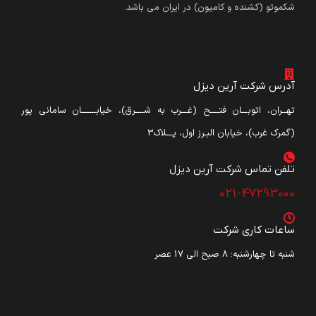
شکموتو (کشنده و کامیون) در ایران می باشد.
آدرس شرکت آرین دیزل
تهــران، اتوبـــان فتــــح (غـــرب به شــــرق)، خیابـــــــان سامانی پور
(گمرک غرب)، خیابان البـرز اول، پـــلاک3
تلفن تماس شرکت آرین دیزل​
021-47293000
ساعات کاری شرکت
شنبه تا چهارشنبه: ۸ صبح الی 17 عصر