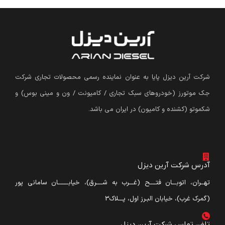
شرکت آرین دیزل پایا به عنوان نماینده رسمی محصولات تجاری شرکت
جک موتورز (
خودروهای سبک تجاری / کامیونت / ون و مینی بوس
)
و
شکموتو (کشنده و کامیون) در ایران می باشد.
آدرس شرکت آرین دیزل
تهــران، اتوبـــان فتــــح (غـــرب به شــــرق)، خیابـــــــان سامانی پور
(گمرک غرب)، خیابان البـرز اول، پـــلاک3
تلفن تماس شرکت آرین دیزل​