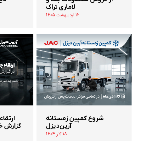
لاماری تراک
12 اردیبهشت 1405
شروع کمپین زمستانه
ارتقاء
آرین‌دیزل
گزارش خ
18 آذر 1404