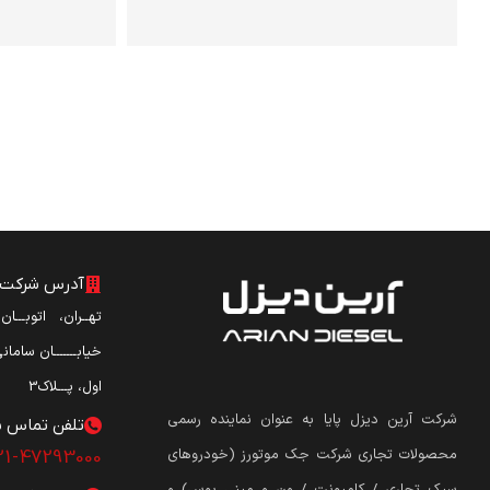
آدرس شرکت آ
تهــران، اتوبـــا
خیابـــــــان ساما
اول، پـــلاک3
شرکت آرین دیزل پایا به عنوان نماینده رسمی
تلفن تماس ش
محصولات تجاری شرکت جک موتورز (
خودروهای
21-47293000
سبک تجاری / کامیونت / ون و مینی بوس
)
و