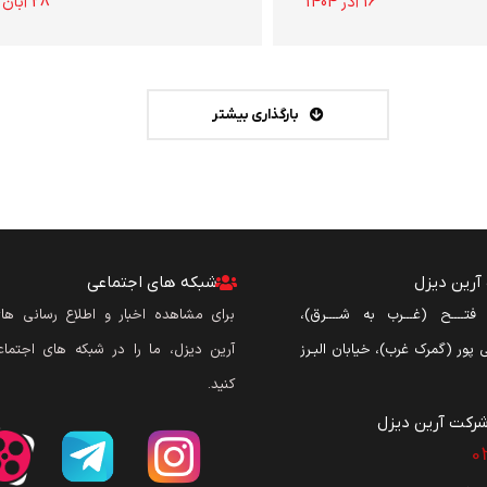
16 آذر 1404
28 آبان 1404
بارگذاری بیشتر
رین دیزل
شبکه های اجتماعی
ن فتــــح (غـــرب به شــــرق)،
برای مشاهده اخبار و اطلاع رسانی ه
نی پور (گمرک غرب)، خیابان البـرز
آرین دیزل، ما را در شبکه های اجتماع
کنید.
رکت آرین دیزل​
0