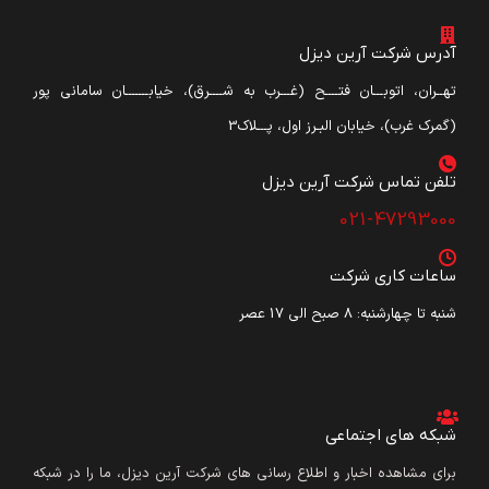
آدرس شرکت آرین دیزل
تهــران، اتوبـــان فتــــح (غـــرب به شــــرق)، خیابـــــــان سامانی پور
(گمرک غرب)، خیابان البـرز اول، پـــلاک3
تلفن تماس شرکت آرین دیزل​
021-47293000
ساعات کاری شرکت
شنبه تا چهارشنبه: ۸ صبح الی 17 عصر
شبکه های اجتماعی
برای مشاهده اخبار و اطلاع رسانی های شرکت آرین دیزل، ما را در شبکه