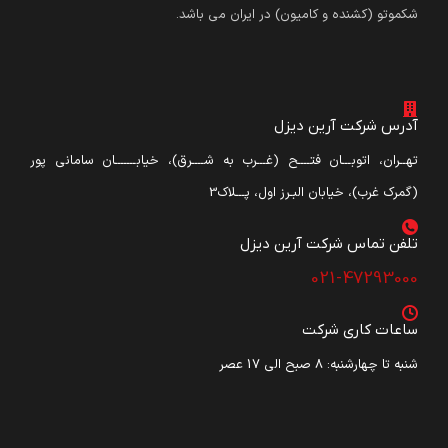
شکموتو (کشنده و کامیون) در ایران می باشد.
آدرس شرکت آرین دیزل
تهــران، اتوبـــان فتــــح (غـــرب به شــــرق)، خیابـــــــان سامانی پور
(گمرک غرب)، خیابان البـرز اول، پـــلاک3
تلفن تماس شرکت آرین دیزل​
021-47293000
ساعات کاری شرکت
شنبه تا چهارشنبه: ۸ صبح الی 17 عصر