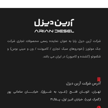
شرکت آرین دیزل پایا به عنوان نماینده رسمی محصولات تجاری شرکت
جک موتورز (
خودروهای سبک تجاری / کامیونت / ون و مینی بوس
)
و
شکموتو (کشنده و کامیون) در ایران می باشد.
آدرس شرکت آرین دیزل
تهــران، اتوبـــان فتــــح (غـــرب به شــــرق)، خیابـــــــان سامانی پور
(گمرک غرب)، خیابان البـرز اول، پـــلاک3