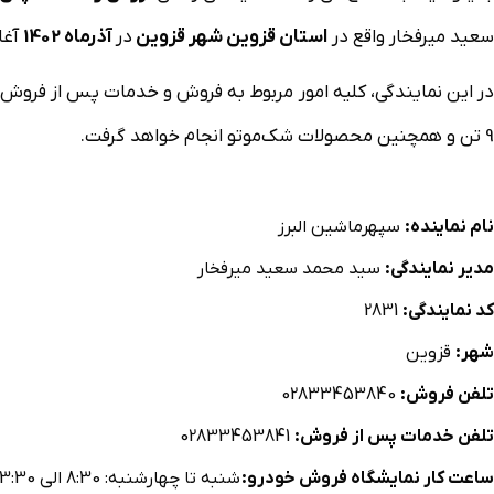
سعيد ميرفخار واقع در
استان قزوین شهر قزوین
در
آذرماه 1402
آغاز
9 تن و همچنین محصولات شک‌موتو انجام خواهد گرفت.
نام نماینده:
سپهرماشين البرز
مدیر نمایندگی:
سيد محمد سعيد ميرفخار
کد نمایندگی:
2831
شهر:
قزوین
تلفن فروش:
02833453840
تلفن خدمات پس از فروش:
02833453841
ساعت كار نمایشگاه فروش خودرو:
شنبه تا چهارشنبه: 8:30 الی 13:30 و 14:00 الی 17:00 / پنجشنبه: پذیرش 8:30 الی 12:30