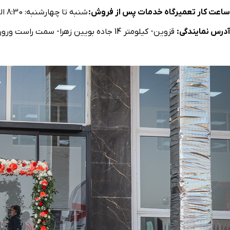
ساعت كار تعمیرگاه خدمات پس از فروش:
شنبه تا چهارشنبه: 8:30 الی 13:30 و 14:00 الی 17:00 / پنجشنبه: پذیرش 8:30 الی 12:30
آدرس نمایندگی:
قزوين- کيلومتر 14 جاده بويين زهرا- سمت راست وروردی شهرک ليان جديد