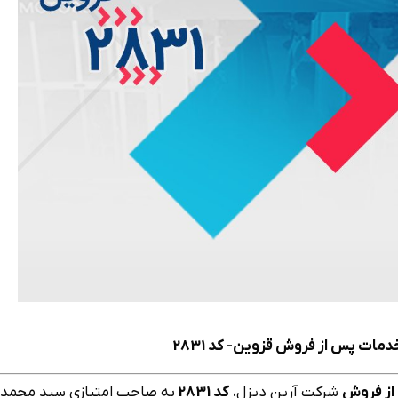
مات پس از فروش قزوین- کد 2831
از فروش
شرکت آرین دیزل،
کد 2831
به صاحب امتیازی سيد محمد