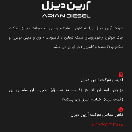
شرکت آرین دیزل پایا به عنوان نماینده رسمی محصولات تجاری شرکت
جک موتورز (
خودروهای سبک تجاری / کامیونت / ون و مینی بوس
)
و
شکموتو (کشنده و کامیون) در ایران می باشد.
آدرس شرکت آرین دیزل
تهــران، اتوبـــان فتــــح (غـــرب به شــــرق)، خیابـــــــان سامانی پور
(گمرک غرب)، خیابان البـرز اول، پـــلاک3
تلفن تماس شرکت آرین دیزل​
021-47293000