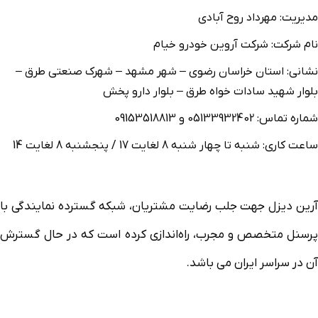
مدیریت: مهرداد روح آبادي
نام شرکت: شرکت آروين خودرو خيام
نشانی: استان خراسان رضوي – شهر مشهد – شهرک صنعتي طرق –
بلوار شهيد سادات خواه طرق – بلوار دارو پخش
شماره تماس: 05133932402 و 09153518813
ساعت کاری: شنبه تا چهار شنبه 8 لغایت 17 / پنجشنبه 8 لغایت 14
آرین دیزل جهت جلب رضایت مشتریان، شبکه گسترده نمایندگی با
پرسنل متخصص و مجرب، راه‌اندازی کرده است که در حال گسترش
آن در سراسر ایران می باشد.