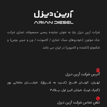
شرکت آرین دیزل پایا به عنوان نماینده رسمی محصولات تجاری شرکت
جک موتورز (
خودروهای سبک تجاری / کامیونت / ون و مینی بوس
)
و
شکموتو (کشنده و کامیون) در ایران می باشد.
آدرس شرکت آرین دیزل
تهــران، اتوبـــان فتــــح (غـــرب به شــــرق)، خیابـــــــان سامانی پور
(گمرک غرب)، خیابان البـرز اول، پـــلاک3
تلفن تماس شرکت آرین دیزل​