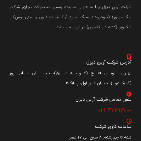
شرکت آرین دیزل پایا به عنوان نماینده رسمی محصولات تجاری شرکت
جک موتورز (
خودروهای سبک تجاری / کامیونت / ون و مینی بوس
)
و
شکموتو (کشنده و کامیون) در ایران می باشد.
آدرس شرکت آرین دیزل
تهــران، اتوبـــان فتــــح (غـــرب به شــــرق)، خیابـــــــان سامانی پور
(گمرک غرب)، خیابان البـرز اول، پـــلاک3
تلفن تماس شرکت آرین دیزل​
021-47293000
ساعات کاری شرکت
شنبه تا چهارشنبه: ۸ صبح الی 17 عصر