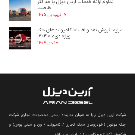
تداوم ارائه خدمات آرین دیزل با حداکثر
ظرفیت
17 فروردین 1405
شرایط فروش نقد و اقساط کامیونت‌های جک
ویژه دی‌ماه ۱۴۰۴
15 دی 1404
شرکت آرین دیزل پایا به عنوان نماینده رسمی محصولات تجاری شرکت
جک موتورز (
خودروهای سبک تجاری / کامیونت / ون و مینی بوس
)
و
شکموتو (کشنده و کامیون) در ایران می باشد.