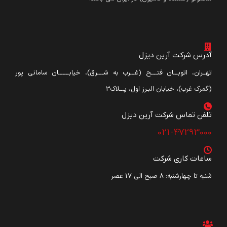
آدرس شرکت آرین دیزل
تهــران، اتوبـــان فتــــح (غـــرب به شــــرق)، خیابـــــــان سامانی پور
(گمرک غرب)، خیابان البـرز اول، پـــلاک3
تلفن تماس شرکت آرین دیزل​
021-47293000
ساعات کاری شرکت
شنبه تا چهارشنبه: ۸ صبح الی 17 عصر