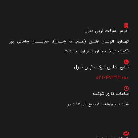
آدرس شرکت آرین دیزل
تهــران، اتوبـــان فتــــح (غـــرب به شــــرق)، خیابـــــــان سامانی پور
(گمرک غرب)، خیابان البـرز اول، پـــلاک3
تلفن تماس شرکت آرین دیزل​
021-47293000
ساعات کاری شرکت
شنبه تا چهارشنبه: ۸ صبح الی 17 عصر