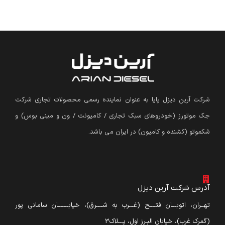
شرکت آرین دیزل پایا به عنوان نماینده رسمی محصولات تجاری شرکت
جک موتورز (
خودروهای سبک تجاری / کامیونت / ون و مینی بوس
)
و
شکموتو (کشنده و کامیون) در ایران می باشد.
آدرس شرکت آرین دیزل
تهــران، اتوبـــان فتــــح (غـــرب به شــــرق)، خیابـــــــان سامانی پور
(گمرک غرب)، خیابان البـرز اول، پـــلاک3