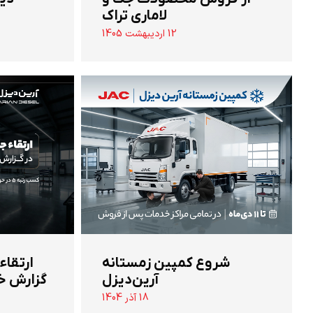
لاماری تراک
12 اردیبهشت 1405
شروع کمپین زمستانه
ارتقاء
آرین‌دیزل
گزارش خ
18 آذر 1404