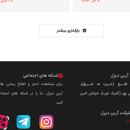
16 آذر 1404
28 آبان 1404
بارگذاری بیشتر
رین دیزل
شبکه های اجتماعی
ن فتــــح (غـــرب به شــــرق)،
برای مشاهده اخبار و اطلاع رسانی ه
نی پور (گمرک غرب)، خیابان البـرز
آرین دیزل، ما را در شبکه های اجتماع
کنید.
رکت آرین دیزل​
0