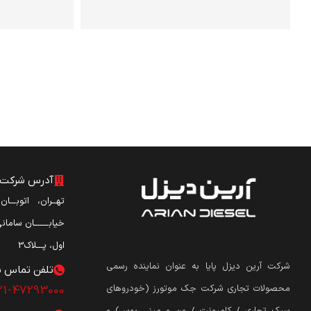
آدرس شرکت آ
تهــران، اتوبـــا
خیابـــــــان ساما
اول، پـــلاک3
شرکت آرین دیزل پایا به عنوان نماینده رسمی
تلفن تماس ش
محصولات تجاری شرکت جک موتورز (
خودروهای
21-47293000
سبک تجاری / کامیونت / ون و مینی بوس
)
و