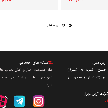
16 آذر 1404
28 آبان 1404
بارگذاری بیشتر
رین دیزل
شبکه های اجتماعی
ن فتــــح (غـــرب به شــــرق)،
برای مشاهده اخبار و اطلاع رسانی ه
نی پور (گمرک غرب)، خیابان البـرز
آرین دیزل، ما را در شبکه های اجتماع
کنید.
رکت آرین دیزل​
0