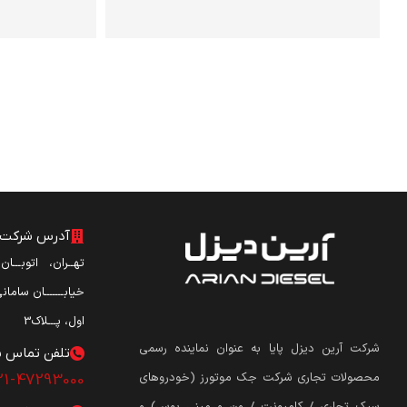
آدرس شرکت آ
تهــران، اتوبـــا
خیابـــــــان ساما
اول، پـــلاک3
شرکت آرین دیزل پایا به عنوان نماینده رسمی
تلفن تماس ش
محصولات تجاری شرکت جک موتورز (
خودروهای
21-47293000
سبک تجاری / کامیونت / ون و مینی بوس
)
و