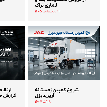
لاماری تراک
12 اردیبهشت 1405
شروع کمپین زمستانه
ارتقاء
آرین‌دیزل
گزارش خ
18 آذر 1404