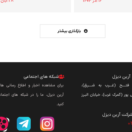
16 آذر 1404
28 آبان 1404
بارگذاری بیشتر
رین دیزل
شبکه های اجتماعی
ن فتــــح (غـــرب به شــــرق)،
برای مشاهده اخبار و اطلاع رسانی ه
نی پور (گمرک غرب)، خیابان البـرز
آرین دیزل، ما را در شبکه های اجتماع
کنید.
رکت آرین دیزل​
0