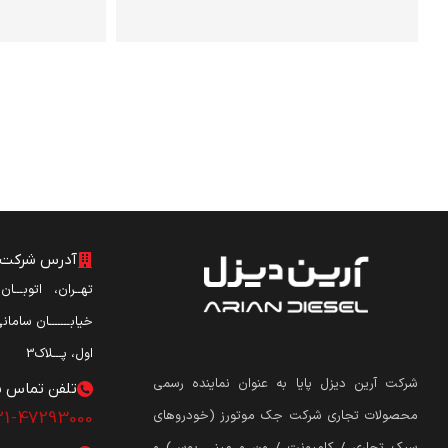
آدرس شرکت آ
تهــران، اتوبـــا
خیابـــــــان ساما
اول، پـــلاک3
شرکت آرین دیزل پایا به عنوان نماینده رسمی
تلفن تماس ش
محصولات تجاری شرکت جک موتورز (
خودروهای
21-47293000
سبک تجاری / کامیونت / ون و مینی بوس
)
و