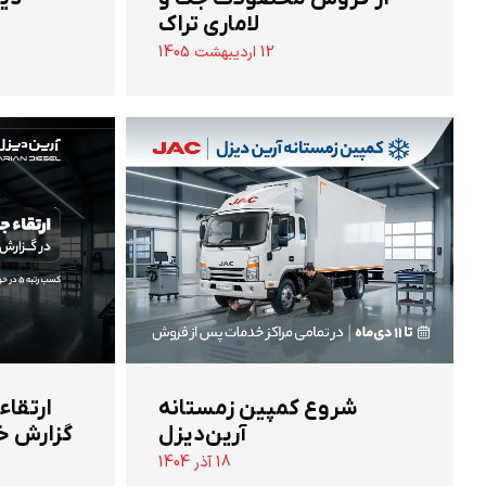
لاماری تراک
12 اردیبهشت 1405
شروع کمپین زمستانه
ارتقاء
آرین‌دیزل
گزارش خ
18 آذر 1404