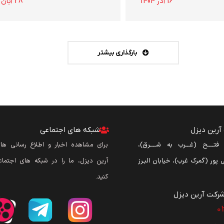
16 آذر 1404
28 آبان 1404
بارگذاری بیشتر
رین دیزل
شبکه های اجتماعی
ن فتــــح (غـــرب به شــــرق)،
برای مشاهده اخبار و اطلاع رسانی ه
نی پور (گمرک غرب)، خیابان البـرز
آرین دیزل، ما را در شبکه های اجتماع
کنید.
رکت آرین دیزل​
0