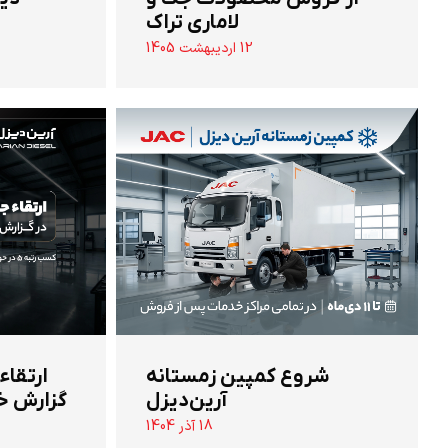
لاماری تراک
12 اردیبهشت 1405
شروع کمپین زمستانه
ارتقاء
آرین‌دیزل
گزارش خ
18 آذر 1404