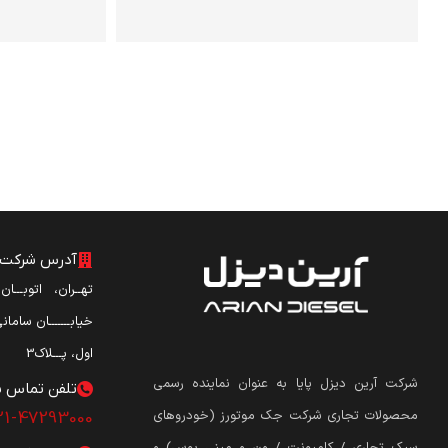
آدرس شرکت آ
تهــران، اتوبـــا
خیابـــــــان ساما
اول، پـــلاک3
شرکت آرین دیزل پایا به عنوان نماینده رسمی
تلفن تماس ش
محصولات تجاری شرکت جک موتورز (
خودروهای
21-47293000
سبک تجاری / کامیونت / ون و مینی بوس
)
و