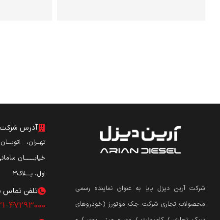
آدرس شرکت آ
تهــران، اتوبـــا
خیابـــــــان ساما
اول، پـــلاک3
شرکت آرین دیزل پایا به عنوان نماینده رسمی
تلفن تماس ش
محصولات تجاری شرکت جک موتورز (
خودروهای
21-47293000
سبک تجاری / کامیونت / ون و مینی بوس
)
و