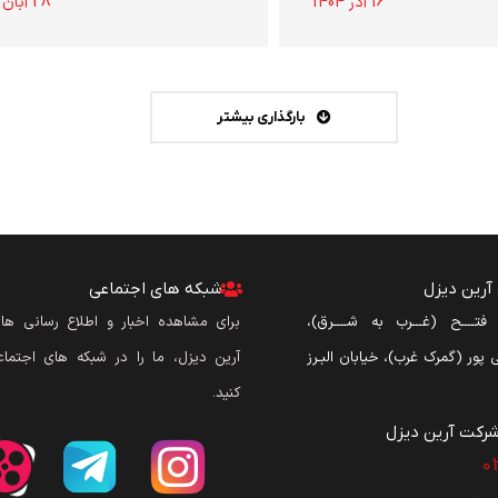
16 آذر 1404
28 آبان 1404
بارگذاری بیشتر
رین دیزل
شبکه های اجتماعی
ن فتــــح (غـــرب به شــــرق)،
برای مشاهده اخبار و اطلاع رسانی ه
نی پور (گمرک غرب)، خیابان البـرز
آرین دیزل، ما را در شبکه های اجتماع
کنید.
رکت آرین دیزل​
0