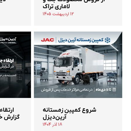
لاماری تراک
12 اردیبهشت 1405
شروع کمپین زمستانه
ارتقاء
آرین‌دیزل
گزارش خ
18 آذر 1404