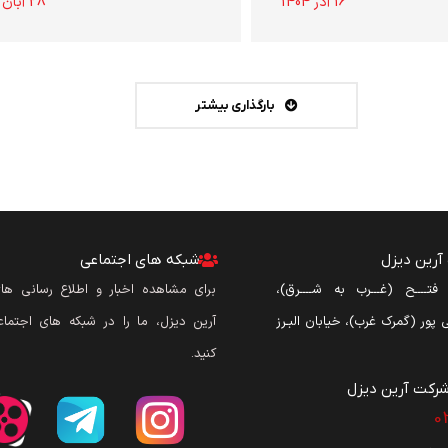
16 آذر 1404
28 آبان 1404
بارگذاری بیشتر
رین دیزل
شبکه های اجتماعی
ن فتــــح (غـــرب به شــــرق)،
برای مشاهده اخبار و اطلاع رسانی ه
نی پور (گمرک غرب)، خیابان البـرز
آرین دیزل، ما را در شبکه های اجتماع
کنید.
رکت آرین دیزل​
0