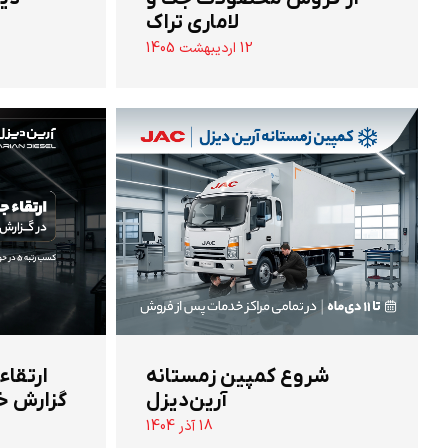
لاماری تراک
12 اردیبهشت 1405
شروع کمپین زمستانه
ارتقاء
آرین‌دیزل
گزارش خ
18 آذر 1404