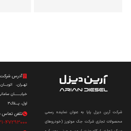
آدرس شرکت آ
تهــران، اتوبـــا
خیابـــــــان ساما
اول، پـــلاک3
شرکت آرین دیزل پایا به عنوان نماینده رسمی
تلفن تماس ش
محصولات تجاری شرکت جک موتورز (
خودروهای
21-47293000
سبک تجاری / کامیونت / ون و مینی بوس
)
و