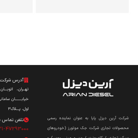
آدرس شرکت آ
تهــران، اتوبـــا
خیابـــــــان ساما
اول، پـــلاک3
شرکت آرین دیزل پایا به عنوان نماینده رسمی
تلفن تماس ش
محصولات تجاری شرکت جک موتورز (
خودروهای
21-47293000
سبک تجاری / کامیونت / ون و مینی بوس
)
و