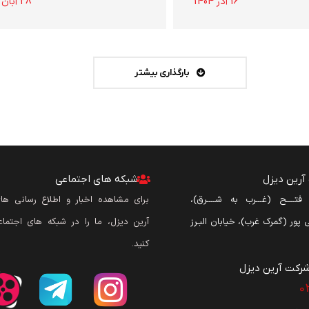
16 آذر 1404
28 آبان 1404
بارگذاری بیشتر
رین دیزل
شبکه های اجتماعی
ن فتــــح (غـــرب به شــــرق)،
برای مشاهده اخبار و اطلاع رسانی ه
نی پور (گمرک غرب)، خیابان البـرز
آرین دیزل، ما را در شبکه های اجتماع
کنید.
رکت آرین دیزل​
0