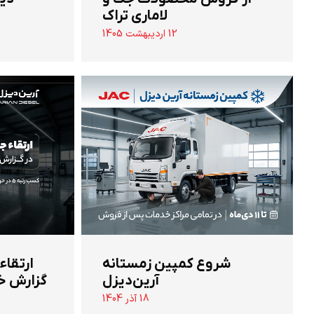
لاماری تراک
12 اردیبهشت 1405
شروع کمپین زمستانه
ارتقاء
آرین‌دیزل
گزارش خ
18 آذر 1404