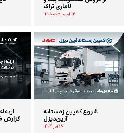
لاماری تراک
12 اردیبهشت 1405
شروع کمپین زمستانه
ارتقاء
آرین‌دیزل
گزارش خ
18 آذر 1404