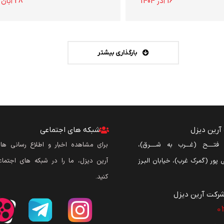
16 آذر 1404
28 آبان 1404
بارگذاری بیشتر
رین دیزل
شبکه های اجتماعی
ن فتــــح (غـــرب به شــــرق)،
برای مشاهده اخبار و اطلاع رسانی ه
نی پور (گمرک غرب)، خیابان البـرز
آرین دیزل، ما را در شبکه های اجتماع
کنید.
رکت آرین دیزل​
0