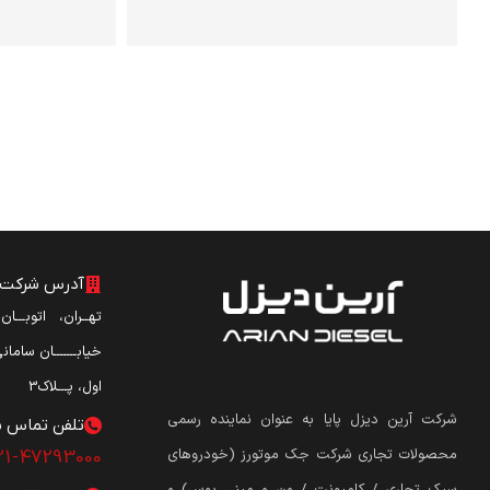
آدرس شرکت آ
تهــران، اتوبـــا
خیابـــــــان ساما
اول، پـــلاک3
شرکت آرین دیزل پایا به عنوان نماینده رسمی
تلفن تماس ش
محصولات تجاری شرکت جک موتورز (
خودروهای
21-47293000
سبک تجاری / کامیونت / ون و مینی بوس
)
و